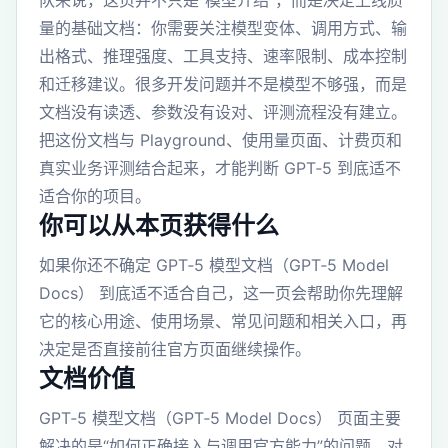
队来说，这页并不只是“模型介绍”，而是决定上线质
量的基础文档：你需要关注模型变体、调用方式、输
出格式、推理强度、工具支持、速率限制、成本控制
和迁移建议。很多开发问题并不是模型不够强，而是
文档没有读透、参数没有设对、评测流程没有建立。
把这份文档与 Playground、使用量页面、计费页和
真实业务评测结合起来，才能判断 GPT‑5 到底适不
适合你的项目。
你可以从本页获得什么
如果你还不确定 GPT‑5 模型文档（GPT‑5 Model
Docs） 到底适不适合自己，这一页会帮助你先理解
它的核心用途、使用场景、常见问题和相关入口，再
决定是否直接前往官方页面继续操作。
文档价值
GPT‑5 模型文档（GPT‑5 Model Docs） 页面主要
解决的是“如何正确接入与调用官方能力”的问题。对