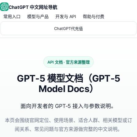
ChatGPT 中文网址导航
常用入口
模型与产品
开发与 API
帮助与付费
ChatGPT代充值
API 文档 · 官方来源整理
GPT‑5 模型文档（GPT‑5
Model Docs）
面向开发者的 GPT‑5 接入与参数说明。
本页会围绕官网定位、使用场景、适合人群、相关模型或订
阅关系、常见问题与官方来源做完整的中文说明。