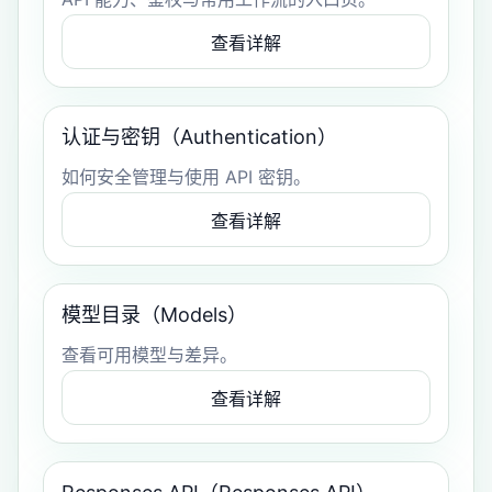
查看详解
认证与密钥（Authentication）
如何安全管理与使用 API 密钥。
查看详解
模型目录（Models）
查看可用模型与差异。
查看详解