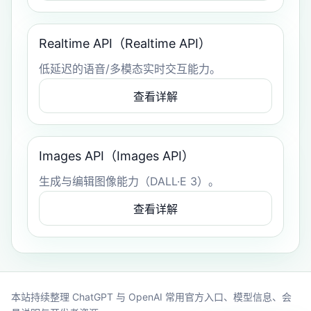
Realtime API（Realtime API）
低延迟的语音/多模态实时交互能力。
查看详解
Images API（Images API）
生成与编辑图像能力（DALL·E 3）。
查看详解
本站持续整理 ChatGPT 与 OpenAI 常用官方入口、模型信息、会