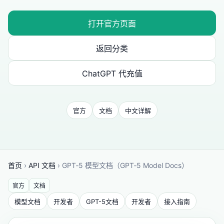
打开官方页面
返回分类
ChatGPT 代充值
官方
文档
中文详解
首页
›
API 文档
›
GPT‑5 模型文档（GPT‑5 Model Docs）
官方
文档
模型文档
开发者
GPT-5文档
开发者
接入指南