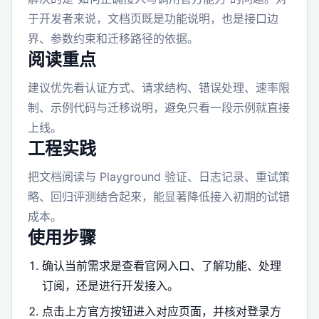
于开发者来说，文档页既是功能说明，也是接口边
界、参数约束和迁移路径的依据。
阅读重点
建议优先看认证方式、请求结构、错误处理、速率限
制、示例代码与迁移说明，避免只看一段示例就直接
上线。
工程实践
把文档阅读与 Playground 验证、日志记录、重试策
略、回归评测结合起来，能显著降低接入初期的试错
成本。
使用步骤
确认当前需求是查看官网入口、了解功能、处理
订阅，还是进行开发接入。
点击上方官方按钮进入对应页面，并核对登录方