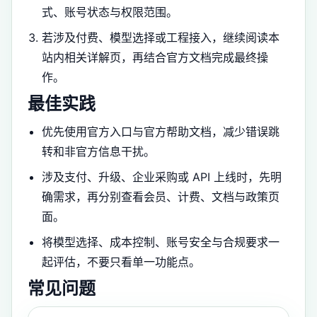
式、账号状态与权限范围。
若涉及付费、模型选择或工程接入，继续阅读本
站内相关详解页，再结合官方文档完成最终操
作。
最佳实践
优先使用官方入口与官方帮助文档，减少错误跳
转和非官方信息干扰。
涉及支付、升级、企业采购或 API 上线时，先明
确需求，再分别查看会员、计费、文档与政策页
面。
将模型选择、成本控制、账号安全与合规要求一
起评估，不要只看单一功能点。
常见问题