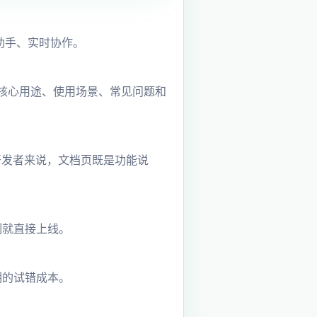
音助手、实时协作。
理解它的核心用途、使用场景、常见问题和
。对于开发者来说，文档页既是功能说
例就直接上线。
期的试错成本。