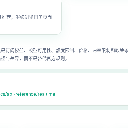
容推荐，继续浏览同类页面
其是订阅权益、模型可用性、额度限制、价格、速率限制和政策
路径与差异，而不是替代官方规则。
cs/api-reference/realtime