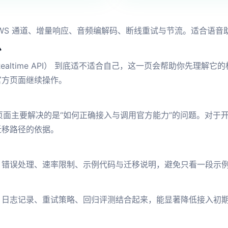
ebRTC/WS 通道、增量响应、音频编解码、断线重试与节流。适合语
么
PI（Realtime API） 到底适不适合自己，这一页会帮助你先
官方页面继续操作。
ime API） 页面主要解决的是“如何正确接入与调用官方能力”的问题
迁移路径的依据。
、错误处理、速率限制、示例代码与迁移说明，避免只看一段示
d 验证、日志记录、重试策略、回归评测结合起来，能显著降低接入初