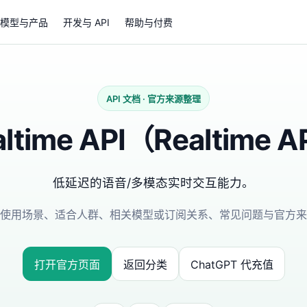
模型与产品
开发与 API
帮助与付费
API 文档 · 官方来源整理
altime API（Realtime A
低延迟的语音/多模态实时交互能力。
使用场景、适合人群、相关模型或订阅关系、常见问题与官方来
打开官方页面
返回分类
ChatGPT 代充值