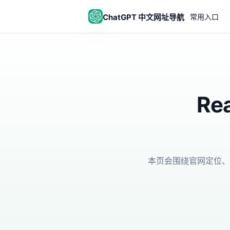
ChatGPT 中文网址导航
常用入口
Re
本页会围绕官网定位、