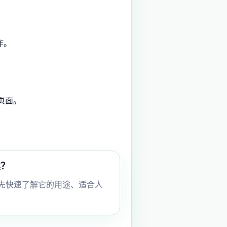
作。
页面。
读？
先快速了解它的用途、适合人